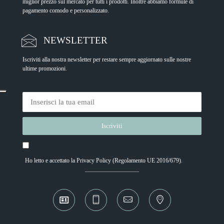
miglior prezzo sul mercato per tutti i prodotti. Inoltre abbiamo formule di
pagamento comodo e personalizzato.
NEWSLETTER
Iscriviti alla nostra newsletter per restare sempre aggiornato sulle nostre
ultime promozioni.
Ho letto e accettato la
Privacy Policy
(Regolamento UE 2016/679).
Alternative: