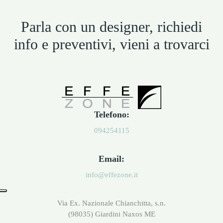
Parla con un designer, richiedi
info e preventivi, vieni a trovarci
Telefono:
094254115
Email:
info@effezone.it
Via Ex. Nazionale Chianchitta, s.n.
(98035) Giardini Naxos ME