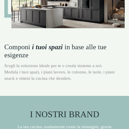
Componi
i tuoi spazi
in base alle tue
esigenze
Scegli la soluzione ideale per te o creala insieme a noi.
Modula i tuoi spazi, i piani lavoro, le colonne, le isole, i piani
snack e ottieni la cucina che desideri.
I NOSTRI BRAND
La tua cucina, esattamente come la immagini, grazie