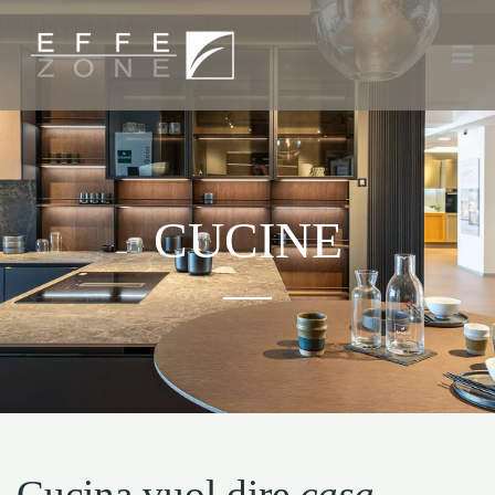
CUCINE
Cucina vuol dire
casa
.