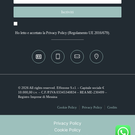
Ho letto e accettato la
Privacy Policy
(Regolamento UE 2016/679).
Alternative:
© 2026 All rights reserved. Effezone S.r.l. – Capitale sociale €
10.000,00 i.v. – C.F./P.IVA 03345340834 – REA ME-230499 –
Registro Imprese di Messina
Cookie Policy
Privacy Policy
Credits
Privacy Policy
Cookie Policy