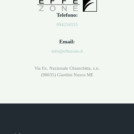
Telefono:
094254115
Email:
info@effezone.it
Via Ex. Nazionale Chianchitta, s.n.
(98035) Giardini Naxos ME