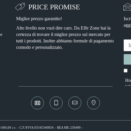
PRICE PROMISE
Miglior prezzo garantito!
Iscr
agg
Alto livello non vuol dire caro. Da Effe Zone hai la
 e
certezza di trovare il miglior prezzo sul mercato per
tutti i prodotti. Inoltre abbiamo formule di pagamento
comodo e personalizzato.
Ho 
Alter
UE
 € 10.000,00 i.v. – C.F./P.IVA 03345340834 – REA ME-230499 –