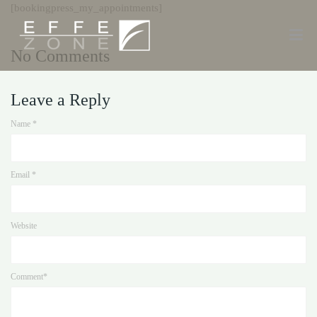
[bookingpress_my_appointments]
No Comments
Leave a Reply
Name
*
Email
*
Website
Comment*