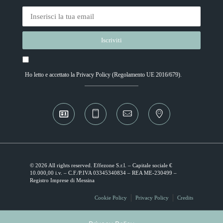
Ho letto e accettato la
Privacy Policy
(Regolamento UE 2016/679).
Alternative:
© 2026 All rights reserved. Effezone S.r.l. – Capitale sociale €
10.000,00 i.v. – C.F./P.IVA 03345340834 – REA ME-230499 –
Registro Imprese di Messina
Cookie Policy
Privacy Policy
Credits