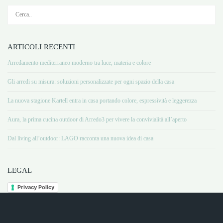
ARTICOLI RECENTI
Arredamento mediterraneo moderno tra luce, materia e colore
Gli arredi su misura: soluzioni personalizzate per ogni spazio della casa
La nuova stagione Kartell entra in casa portando colore, espressività e leggerezza
Aura, la prima cucina outdoor di Arredo3 per vivere la convivialità all’aperto
Dal living all’outdoor: LAGO racconta una nuova idea di casa
LEGAL
Privacy Policy