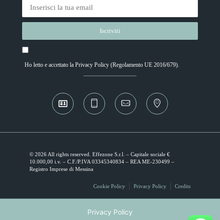
Ho letto e accettato la
Privacy Policy
(Regolamento UE 2016/679).
Alternative:
© 2026 All rights reserved. Effezone S.r.l. – Capitale sociale €
10.000,00 i.v. – C.F./P.IVA 03345340834 – REA ME-230499 –
Registro Imprese di Messina
Cookie Policy
Privacy Policy
Credits
Privacy Policy