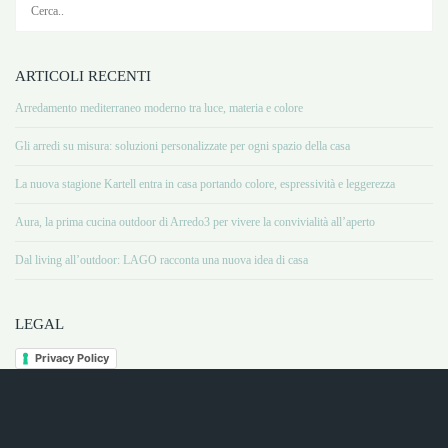
ARTICOLI RECENTI
Arredamento mediterraneo moderno tra luce, materia e colore
Gli arredi su misura: soluzioni personalizzate per ogni spazio della casa
La nuova stagione Kartell entra in casa portando colore, espressività e leggerezza
Aura, la prima cucina outdoor di Arredo3 per vivere la convivialità all’aperto
Dal living all’outdoor: LAGO racconta una nuova idea di casa
LEGAL
Privacy Policy