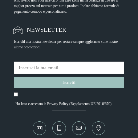
Alto livello non vuol dire caro. Da Effe Zone hai la certezza di trovare il
miglior prezzo sul mercato per tutti i prodotti. Inoltre abbiamo formule di
pagamento comodo e personalizzato.
NEWSLETTER
Iscriviti alla nostra newsletter per restare sempre aggiornato sulle nostre
ultime promozioni.
Ho letto e accettato la
Privacy Policy
(Regolamento UE 2016/679).
Alternative: