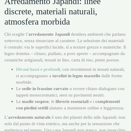
Arredamento Japandi: linee
discrete, materiali naturali,
atmosfera morbida
Chi sceglie l’
arredamento Japandi
desidera ambienti che parlano
sottovoce, senza rinunciare al carattere. La selezione dei materiali
è centrale: via le superfici lucide, sì a texture grezze e materiche. Il
legno domina – chiaro, piallato, a poro aperto – accompagnato da
ceramiche artigianali, tessuti in lino, carta di riso, pietre porose.
Divani bassi e profondi
, con rivestimenti in tessuti naturali,
si accompagnano a
tavolini in legno massello
dalle forme
morbide.
Le
sedie in frassino curvato
o rovere chiaro dialogano con
tappeti monocromatici, stesi su pavimenti neutri.
Le
madie sospese
, le
librerie essenziali
e i
complementi
con piedini sottili
aiutano a mantenere ordine e leggerezza.
L’
arredamento naturale
è uno dei pilastri dello stile Japandi: non
solo dal punto di vista estetico, ma anche per la sensazione che
restituisce nel tempo. Una casa Japandi non stanca, non invecchia: