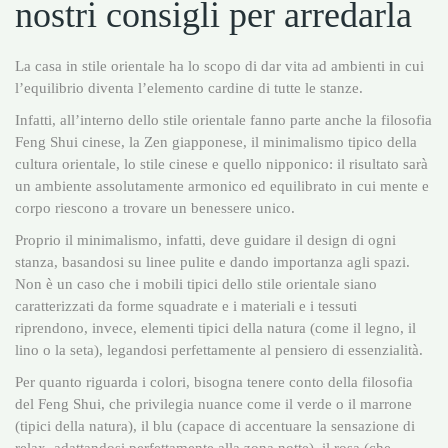
nostri consigli per arredarla
La casa in stile orientale ha lo scopo di dar vita ad ambienti in cui
l’equilibrio diventa l’elemento cardine di tutte le stanze.
Infatti, all’interno dello stile orientale fanno parte anche la filosofia
Feng Shui cinese, la Zen giapponese, il minimalismo tipico della
cultura orientale, lo stile cinese e quello nipponico: il risultato sarà
un ambiente assolutamente armonico ed equilibrato in cui mente e
corpo riescono a trovare un benessere unico.
Proprio il minimalismo, infatti, deve guidare il design di ogni
stanza, basandosi su linee pulite e dando importanza agli spazi.
Non è un caso che i mobili tipici dello stile orientale siano
caratterizzati da forme squadrate e i materiali e i tessuti
riprendono, invece, elementi tipici della natura (come il legno, il
lino o la seta), legandosi perfettamente al pensiero di essenzialità.
Per quanto riguarda i colori, bisogna tenere conto della filosofia
del Feng Shui, che privilegia nuance come il verde o il marrone
(tipici della natura), il blu (capace di accentuare la sensazione di
relax, adattandosi perfettamente alla zona notte), il rosa (che