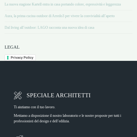
La nuova stagione Kartell entra in casa portando colore, espressività e leggerezza
Aura, la prima cucina outdoor di Arredo3 per vivere la convivialità all’aperto
Dal living all’outdoor: LAGO racconta una nuova idea di casa
LEGAL
Privacy Policy
SPECIALE ARCHITETTI
Ti aiutiamo con il tuo lavoro.
Mettiamo a disposizione il nostro laboratorio e le nostre proposte per tutti i
professionisti del design e dell’edilizia.