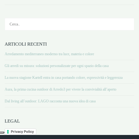
ARTICOLI RECENTI
Arredamento mediterraneo moderno tra luce, materia e colore
Gli arredi su misura: soluzioni personalizzate per ogni spazio della casa
La nuova stagione Kartell entra in casa portando colore, espressività e leggerezza
Aura, la prima cucina outdoor di Arredo3 per vivere la convivialità all’aperto
Dal living all’outdoor: LAGO racconta una nuova idea di casa
LEGAL
Privacy Policy