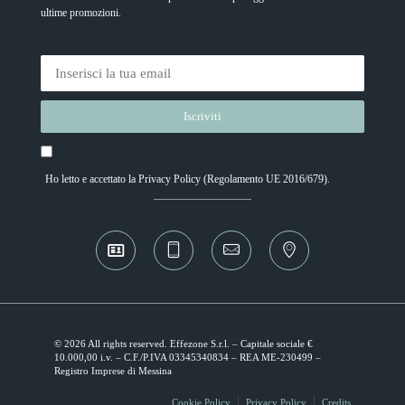
ultime promozioni.
Ho letto e accettato la
Privacy Policy
(Regolamento UE 2016/679).
Alternative:
© 2026 All rights reserved. Effezone S.r.l. – Capitale sociale €
10.000,00 i.v. – C.F./P.IVA 03345340834 – REA ME-230499 –
Registro Imprese di Messina
Cookie Policy
Privacy Policy
Credits