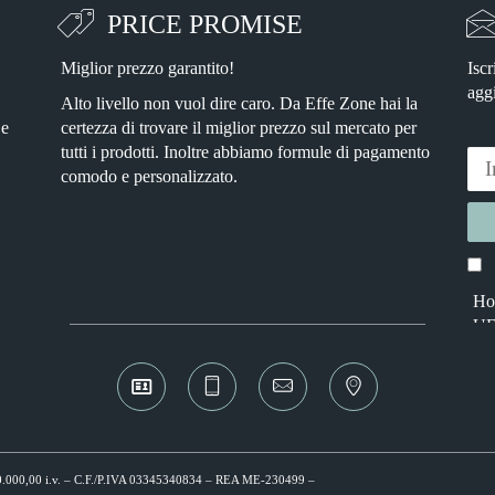
PRICE PROMISE
Miglior prezzo garantito!
Iscr
agg
Alto livello non vuol dire caro. Da Effe Zone hai la
 e
certezza di trovare il miglior prezzo sul mercato per
tutti i prodotti. Inoltre abbiamo formule di pagamento
comodo e personalizzato.
Ho 
Alter
UE
 € 10.000,00 i.v. – C.F./P.IVA 03345340834 – REA ME-230499 –