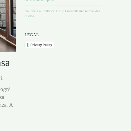
convivialità all’aperto
Dal living all’outdoor: LAGO racconta una nuova idea
di casa
LEGAL
Privacy Policy
asa
i.
 ogni
za
nza. A