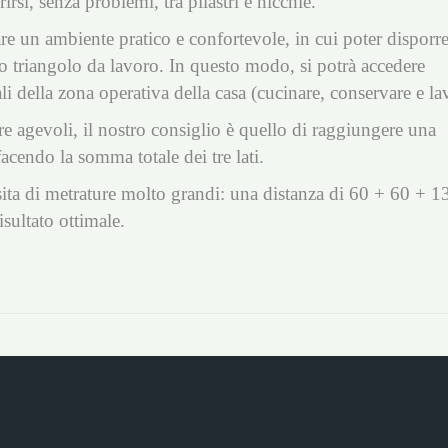
irsi, senza problemi, tra pilastri e nicchie.
are un ambiente pratico e confortevole, in cui poter disporr
tico triangolo da lavoro. In questo modo, si potrà accedere
li della zona operativa della casa (cucinare, conservare e la
e agevoli, il nostro consiglio è quello di raggiungere una
acendo la somma totale dei tre lati.
ssita di metrature molto grandi: una distanza di 60 + 60 + 13
isultato ottimale.