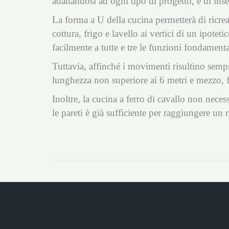
adattandosi ad ogni tipo di progetto, e di inser
La forma a U della cucina permetterà di ricre
cottura, frigo e lavello ai vertici di un ipote
facilmente a tutte e tre le funzioni fondamenta
Tuttavia, affinché i movimenti risultino sempr
lunghezza non superiore ai 6 metri e mezzo, f
Inoltre, la cucina a ferro di cavallo non nece
le pareti è già sufficiente per raggiungere un r