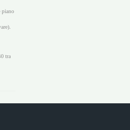
e piano
vare).
0 tra