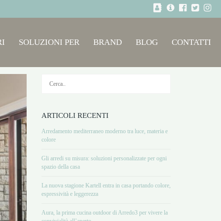
I
SOLUZIONI PER
BRAND
BLOG
CONTATTI
ARTICOLI RECENTI
Arredamento mediterraneo moderno tra luce, materia e
colore
Gli arredi su misura: soluzioni personalizzate per ogni
spazio della casa
La nuova stagione Kartell entra in casa portando colore,
espressività e leggerezza
Aura, la prima cucina outdoor di Arredo3 per vivere la