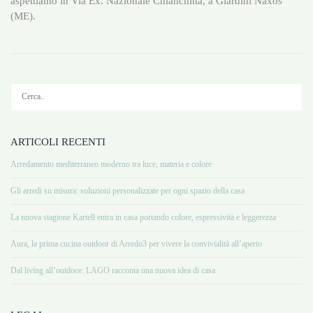
aspettiamo in Via Ex. Nazionale Chianchitta, a Giardini Naxos
(ME).
ARTICOLI RECENTI
Arredamento mediterraneo moderno tra luce, materia e colore
Gli arredi su misura: soluzioni personalizzate per ogni spazio della casa
La nuova stagione Kartell entra in casa portando colore, espressività e leggerezza
Aura, la prima cucina outdoor di Arredo3 per vivere la convivialità all’aperto
Dal living all’outdoor: LAGO racconta una nuova idea di casa