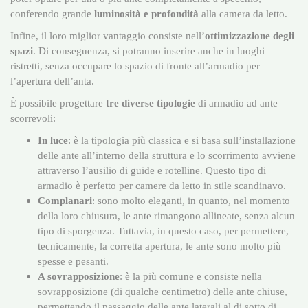
conferendo grande
luminosità e profondità
alla camera da letto.
Infine, il loro miglior vantaggio consiste nell’
ottimizzazione degli
spazi
. Di conseguenza, si potranno inserire anche in luoghi
ristretti, senza occupare lo spazio di fronte all’armadio per
l’apertura dell’anta.
È possibile progettare
tre diverse tipologie
di armadio ad ante
scorrevoli:
In luce
: è la tipologia più classica e si basa sull’installazione
delle ante all’interno della struttura e lo scorrimento avviene
attraverso l’ausilio di guide e rotelline. Questo tipo di
armadio è perfetto per camere da letto in stile scandinavo.
Complanari
: sono molto eleganti, in quanto, nel momento
della loro chiusura, le ante rimangono allineate, senza alcun
tipo di sporgenza. Tuttavia, in questo caso, per permettere,
tecnicamente, la corretta apertura, le ante sono molto più
spesse e pesanti.
A sovrapposizione
: è la più comune e consiste nella
sovrapposizione (di qualche centimetro) delle ante chiuse,
permettendo il passaggio delle ante laterali al di sotto di