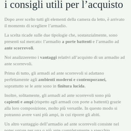
i consigli utili per l’acquisto
Dopo aver scelto tutti gli elementi della camera da letto, è arrivato
il momento di scegliere l’armadio.
La scelta ricade sulle due tipologie che, sostanzialmente, sono
presenti sul mercato: l’armadio
a porte battenti
e l’armadio ad
ante scorrevoli
.
Noi analizzeremo i
vantaggi
relativi all’acquisto di un armadio ad
ante scorrevoli.
Prima di tutto, gli armadi ad ante scorrevoli si adattano
perfettamente agli
ambienti moderni e contemporanei,
soprattutto se le ante sono in
finitura lucida
.
Inoltre, solitamente, gli armadi ad ante scorrevoli sono più
capienti e ampi
(rispetto agli armadi con porte a battenti) grazie
alla loro composizione, molto più versatile. In questo modo si
potranno avere vani più ampi, in cui riporre gli abiti.
Un altro vantaggio dell’armadio ad ante scorrevoli consiste nel
poter optare per una o più ante completamente a specchio,