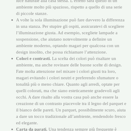
luce naturale alla casa stessa. L’effetto sarà quello di un
ambiente molto più spazioso, rispetto a quello di una serie
di piccole stanze.
A volte la sola illuminazione può fare davvero la differenza
in una stanza. Per stupire gli ospiti, assicuratevi di scegliere
l’illuminazione giusta. Ad esempio, scegliete lampade a
sospensione, che aiutano notevolmente a definire un
ambiente moderno, optando magari per qualcosa con un
design insolito, che possa richiamare l’attenzione.
Colori e contrasti.
La scelta dei colori può risaltare un
ambiente, ma anche rovinare delle buone scelte di design.
Fate molta attenzione nel mixare i colori giusti tra loro,
magari evitando i colori neutri e preferendo sfumature o
tonalità più o meno chiare. Quanto agli arredi, optate per
quelli colorati, ma che siano esteticamente gradevoli agli
occhi. A dare risalto alla vostra casa può anche essere la
creazione di un contrasto piacevole tra il legno del parquet e
il bianco delle pareti. Un parquet, possibilmente scuro, aiuta
a dare un tocco tradizionale all’ambiente, rendendolo fresco
ed elegante.
Carta da parati.
Una tendenza sempre più frequente è