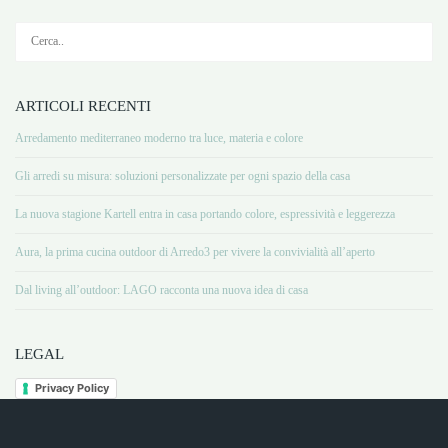
ARTICOLI RECENTI
Arredamento mediterraneo moderno tra luce, materia e colore
Gli arredi su misura: soluzioni personalizzate per ogni spazio della casa
La nuova stagione Kartell entra in casa portando colore, espressività e leggerezza
Aura, la prima cucina outdoor di Arredo3 per vivere la convivialità all’aperto
Dal living all’outdoor: LAGO racconta una nuova idea di casa
LEGAL
Privacy Policy