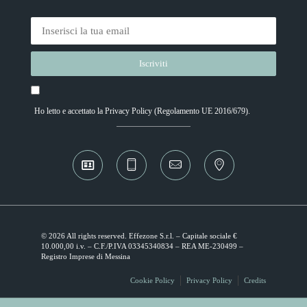
Ho letto e accettato la
Privacy Policy
(Regolamento UE 2016/679).
Alternative:
© 2026 All rights reserved. Effezone S.r.l. – Capitale sociale €
10.000,00 i.v. – C.F./P.IVA 03345340834 – REA ME-230499 –
Registro Imprese di Messina
Cookie Policy
Privacy Policy
Credits