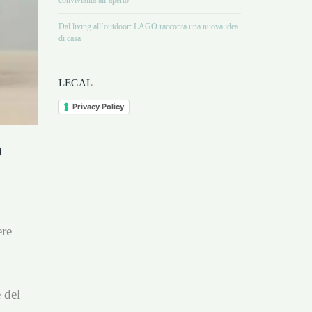
convivialità all’aperto
Dal living all’outdoor: LAGO racconta una nuova idea
di casa
LEGAL
Privacy Policy
o
ere
 del