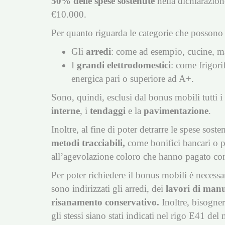
50% delle spese sostenute
nella dichiarazion
€10.000.
Per quanto riguarda le categorie che possono 
Gli
arredi
: come ad esempio, cucine, mate
I
grandi elettrodomestici
: come frigorif
energica pari o superiore ad A+.
Sono, quindi, esclusi dal bonus mobili tutti i
interne
, i
tendaggi
e la
pavimentazione
.
Inoltre, al fine di poter detrarre le spese so
metodi tracciabili,
come bonifici bancari o p
all’agevolazione coloro che hanno pagato con
Per poter richiedere il bonus mobili è necessa
sono indirizzati gli arredi, dei
lavori di manu
risanamento conservativo.
Inoltre, bisogner
gli stessi siano stati indicati nel rigo E41 de