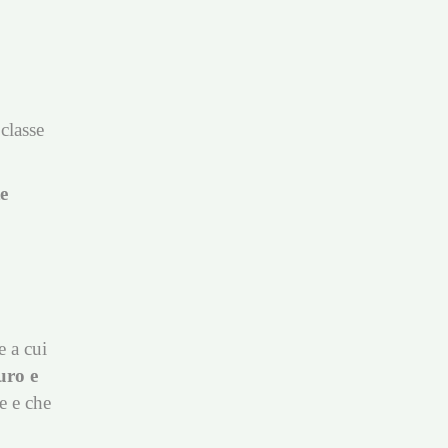
 classe
e
e a cui
uro e
ne e che