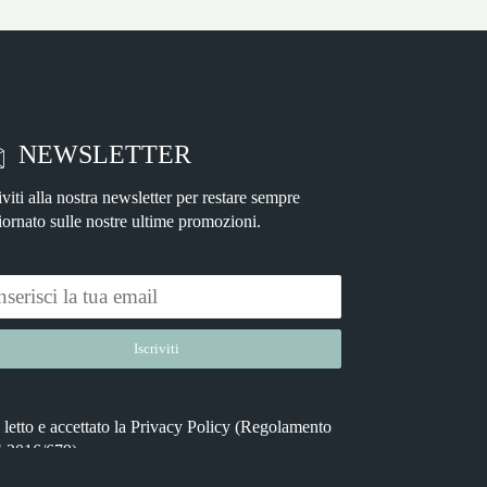
NEWSLETTER
iviti alla nostra newsletter per restare sempre
iornato sulle nostre ultime promozioni.
letto e accettato la
Privacy Policy
(Regolamento
native:
 2016/679).