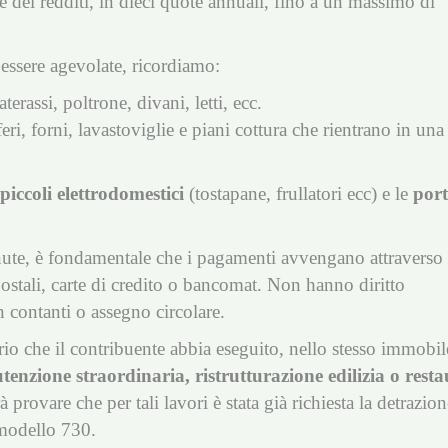
e dei redditi, in dieci quote annuali, fino a un massimo di
essere agevolate, ricordiamo:
rassi, poltrone, divani, letti, ecc.
eri, forni, lavastoviglie e piani cottura che rientrano in una
piccoli elettrodomestici
(tostapane, frullatori ecc) e le
port
stenute, è fondamentale che i pagamenti avvengano attraverso
ostali, carte di credito o bancomat. Non hanno diritto
 contanti o assegno circolare.
rio che il contribuente abbia eseguito, nello stesso immobil
tenzione straordinaria, ristrutturazione edilizia o resta
à provare che per tali lavori è stata già richiesta la detrazio
l modello 730.