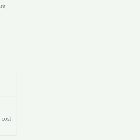
are
a
 così