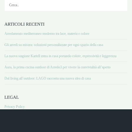
ARTICOLI RECENTI
Arredamento mediterraneo moderno tra luce, materia e colore
Gli arredi su misura: soluzioni personalizzate per ogni spazio della casa
La nuova stagione Kartell entra in casa portando colore, espressività e leggerezza
Aura, la prima cucina outdoor di Arredo3 per vivere la convivialità all’aperto
Dal living all’outdoor: LAGO racconta una nuova idea di casa
LEGAL
Privacy Policy